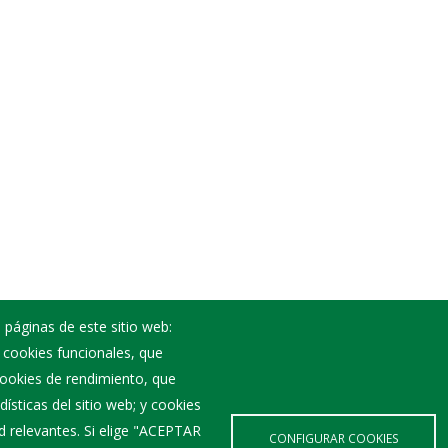
 páginas de este sitio web:
; cookies funcionales, que
Noticias
 cookies de rendimiento, que
Eventos
ísticas del sitio web; y cookies
Corporación Municipal
d relevantes. Si elige "ACEPTAR
Teléfonos de interés
CONFIGURAR COOKIES