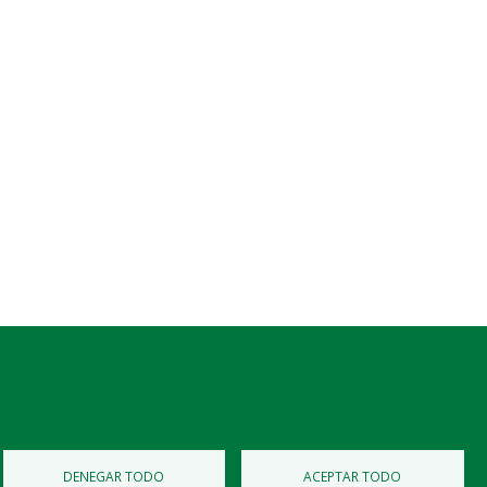
Diputación de Burgos
Mapa Web
Iniciar Sesión
DENEGAR TODO
ACEPTAR TODO