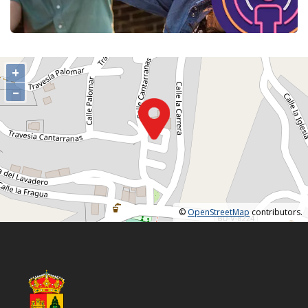
+
–
©
OpenStreetMap
contributors.